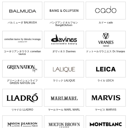
バルミューダ BALMUDA
バングアンドオルフセン
カドー cado
Bang&Olufsen
コーネリアンタウラス cornelian
ダヴィネス Davines
ドットールヴラニエス Dr.Vranjes
taurus
グリーンネイションライフ
ラリック LALIQUE
ライカ LEICA
GREEN NATION Life
リヤドロ LLADRO
マールマール MARL MARL
マービス MARVIS