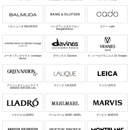
バルミューダ BALMUDA
バングアンドオルフセン
カドー cado
Bang&Olufsen
コーネリアンタウラス cornelian
ダヴィネス Davines
ドットールヴラニエス Dr.Vranjes
taurus
グリーンネイションライフ
ラリック LALIQUE
ライカ LEICA
GREEN NATION Life
リヤドロ LLADRO
マールマール MARL MARL
マービス MARVIS