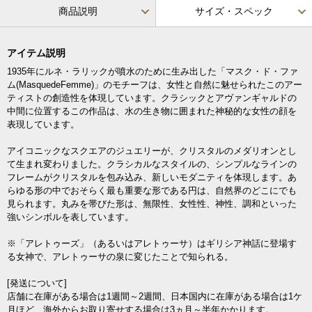
商品説明
サイズ・スペック
アイテム説明
1935年にルネ・ラリックが噴水のために生み出した「マスク・ド・ファ
ム(MasquedeFemme)」のモチーフは、女性と自然に魅せられたこのアー
ティストの創造性を体現しています。クラシックとアヴァンギャルドの
中間に位置するこの作品は、水の生き物に囲まれた神秘的な女性の顔を
表現しています。
アイコニックなスクエアのジュエリーが、クリスタルのメダリオンとし
て生まれ変わりました。クラシカルなスタイルの、シンプルなラインの
フレームがクリスタルを包み込み、新しいモダニティを体現します。あ
らゆる形の中でおそらく最も重要な形である円は、自然界のどこにでも
見られます。丸みを帯びた形は、無限性、女性性、神性、調和といった
強いシンボルを表しています。
※「アレトゥーズ」（あるいはアレトゥーサ）はギリシア神話に登場す
る女神で、アレトゥーサの泉に変じたことで知られる。
[発送について]
店舗に在庫がある場合は1週間～2週間、日本国内に在庫がある場合は1ケ
月ほど、海外からお取り寄せする場合は3ヵ月～半年かかります。