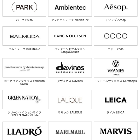
パーク PARK
アンビエンテック ambienTec
イソップ Aesop
バルミューダ BALMUDA
バングアンドオルフセン
カドー cado
Bang&Olufsen
コーネリアンタウラス cornelian
ダヴィネス Davines
ドットールヴラニエス Dr.Vranjes
taurus
グリーンネイションライフ
ラリック LALIQUE
ライカ LEICA
GREEN NATION Life