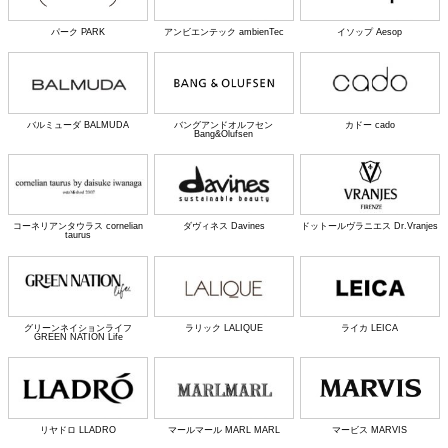
パーク PARK
アンビエンテック ambienTec
イソップ Aesop
バルミューダ BALMUDA
バングアンドオルフセン
カドー cado
Bang&Olufsen
コーネリアンタウラス cornelian
ダヴィネス Davines
ドットールヴラニエス Dr.Vranjes
taurus
グリーンネイションライフ
ラリック LALIQUE
ライカ LEICA
GREEN NATION Life
リヤドロ LLADRO
マールマール MARL MARL
マービス MARVIS