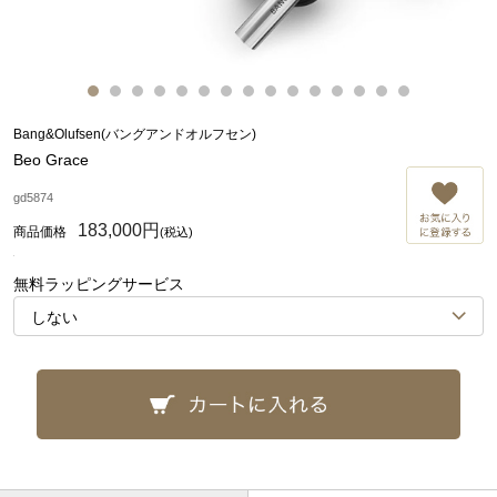
Bang&Olufsen(バングアンドオルフセン)
Beo Grace
お
gd5874
183,000円
(税込)
無料ラッピングサービス