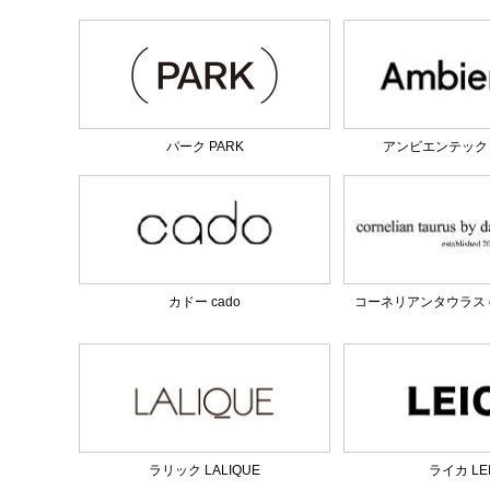
パーク PARK
アンビエンテック am
カドー cado
コーネリアンタウラス corn
ラリック LALIQUE
ライカ LE