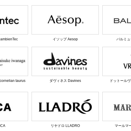
bienTec
イソップ Aesop
バルミュー
elian taurus
ダヴィネス Davines
ドットールヴラニ
ICA
リヤドロ LLADRO
マールマール