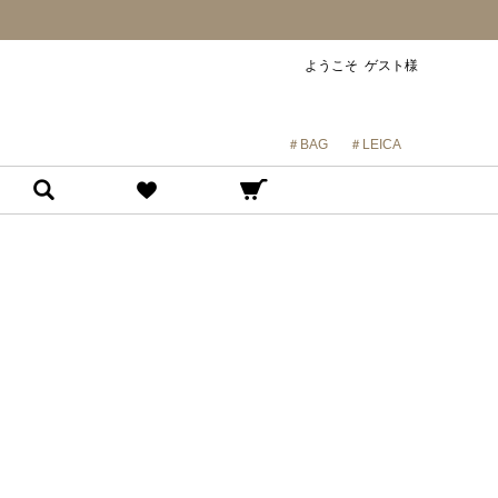
ようこそ ゲスト様
＃BAG
＃LEICA