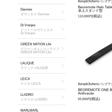
Bang&Olufsen(バン
Beoremote Halo Tabl
Davines
卓上スタンド型
ダヴィネス Davines
(税込)
110,000円
Dr.Vranjes
ドットールヴラニエス
Dr.Vranjes
GREEN NATION Life
グリーンネイションライフ
GREEN NATION Life
LALIQUE
ラリック LALIQUE
LEICA
ライカ LEICA
Bang&Olufsen(バン
BEOREMOTE ONE Bl
Anthracite
LLADRO
(税込)
65,000円
リヤドロ LLADRO
MARLMARL