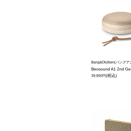
Bang&Olufsen(バン
Beosound A1 2nd Ge
(税込)
39,900円