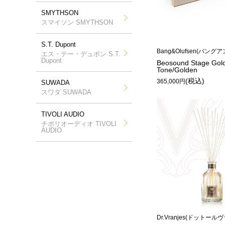
SMYTHSON
スマイソン SMYTHSON
S.T. Dupont
Bang&Olufsen(バン
エス・テー・デュポン S.T.
Dupont
Beosound Stage Gol
Tone/Golden
(税込)
365,000円
SUWADA
スワダ SUWADA
TIVOLI AUDIO
チボリオーディオ TIVOLI
AUDIO
Dr.Vranjes(ドットール