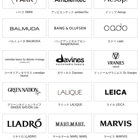
パーク PARK
アンビエンテック ambienTec
イソップ Aesop
バルミューダ BALMUDA
バングアンドオルフセン
カドー cado
Bang&Olufsen
コーネリアンタウラス cornelian
ダヴィネス Davines
ドットールヴラニエス Dr.Vranjes
taurus
グリーンネイションライフ
ラリック LALIQUE
ライカ LEICA
GREEN NATION Life
リヤドロ LLADRO
マールマール MARL MARL
マービス MARVIS