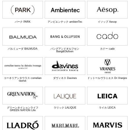
パーク PARK
アンビエンテック ambienTec
イソップ Aesop
バルミューダ BALMUDA
バングアンドオルフセン
カドー cado
Bang&Olufsen
コーネリアンタウラス cornelian
ダヴィネス Davines
ドットールヴラニエス Dr.Vranjes
taurus
グリーンネイションライフ
ラリック LALIQUE
ライカ LEICA
GREEN NATION Life