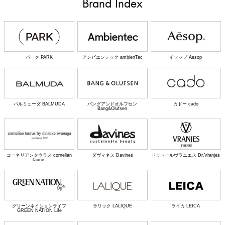
Brand Index
パーク PARK
アンビエンテック ambienTec
イソップ Aesop
バルミューダ BALMUDA
バングアンドオルフセン
カドー cado
Bang&Olufsen
コーネリアンタウラス cornelian
ダヴィネス Davines
ドットールヴラニエス Dr.Vranjes
taurus
グリーンネイションライフ
ラリック LALIQUE
ライカ LEICA
GREEN NATION Life