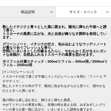
商品説明
サイズ・スペック
熟したイチジクと青々とした葉に囲まれ、陽光に満ちた午後へと誘
う香り。
トスカーナの風景に広がる、光と自然が織りなす調和を表現してい
ます。
グリーンノート、イチジクの甘さ、包み込むようなウッディノート
が重なり合うフレッシュな香り。
空間にいきいきとした印象をもたらし、やわらかく広がるエレガン
トな余韻が、自然あふれるトスカーナの風景を思わせます。
※リフィル付属スティック：500mlリフィル – 500ml用／2500mlリ
フィル – 2500ml用
[インスピレーション]
トスカーナの丘で過ごす午後にインスピレーションを得た〈フィーコ ア
ロマティコ〉。
熟したイチジクの木の下で、陽光に包まれながらひと息つく、穏やかな
ひとときへと誘います。
葉の間から差し込む光と、静けさに満ちた風景。
やがてイチジクの果実が熟し、収穫の時を迎える頃、みずみずしいグリ
ーンの香りが庭一面に広がり、いきいきとした調和を奏でます。