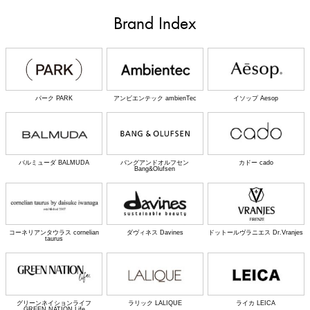
Brand Index
パーク PARK
アンビエンテック ambienTec
イソップ Aesop
バルミューダ BALMUDA
バングアンドオルフセン
カドー cado
Bang&Olufsen
コーネリアンタウラス cornelian
ダヴィネス Davines
ドットールヴラニエス Dr.Vranjes
taurus
グリーンネイションライフ
ラリック LALIQUE
ライカ LEICA
GREEN NATION Life