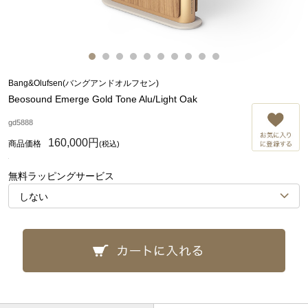
Bang&Olufsen(バングアンドオルフセン)
Beosound Emerge Gold Tone Alu/Light Oak
お
gd5888
160,000円
(税込)
無料ラッピングサービス