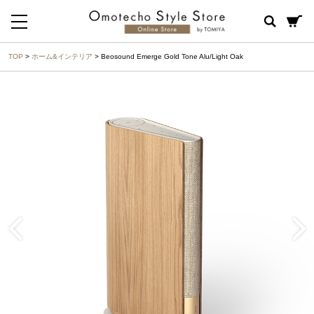
TOP
>
ホーム&インテリア
> Beosound Emerge Gold Tone Alu/Light Oak