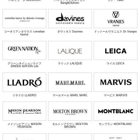
Bang&Olufsen
コーネリアンタウラス cornelian
ダヴィネス Davines
ドットールヴラニエス Dr.Vranjes
taurus
グリーンネイションライフ
ラリック LALIQUE
ライカ LEICA
GREEN NATION Life
リヤドロ LLADRO
マールマール MARL MARL
マービス MARVIS
メイソンピアソン MASON
モルトンブラウン MOLTON
モンブラン MONTBLANC
PEARSON
BROWN