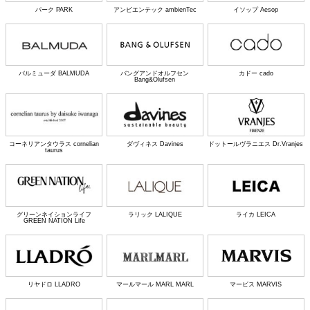
パーク PARK
アンビエンテック ambienTec
イソップ Aesop
バルミューダ BALMUDA
バングアンドオルフセン
カドー cado
Bang&Olufsen
コーネリアンタウラス cornelian
ダヴィネス Davines
ドットールヴラニエス Dr.Vranjes
taurus
グリーンネイションライフ
ラリック LALIQUE
ライカ LEICA
GREEN NATION Life
リヤドロ LLADRO
マールマール MARL MARL
マービス MARVIS