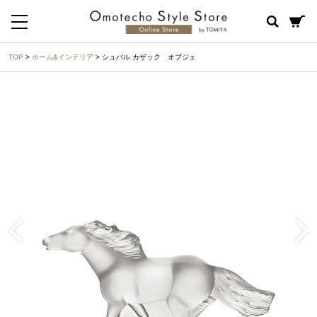
TOP
>
ホーム&インテリア
> シュバル カザック オブジェ