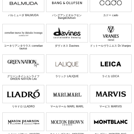
バルミューダ BALMUDA
バングアンドオルフセン
カドー cado
Bang&Olufsen
コーネリアンタウラス cornelian
ダヴィネス Davines
ドットールヴラニエス Dr.Vranjes
taurus
グリーンネイションライフ
ラリック LALIQUE
ライカ LEICA
GREEN NATION Life
リヤドロ LLADRO
マールマール MARL MARL
マービス MARVIS