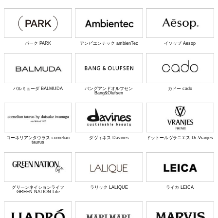
パーク PARK
アンビエンテック ambienTec
イソップ Aesop
バルミューダ BALMUDA
バングアンドオルフセン
カドー cado
Bang&Olufsen
コーネリアンタウラス cornelian
ダヴィネス Davines
ドットールヴラニエス Dr.Vranjes
taurus
グリーンネイションライフ
ラリック LALIQUE
ライカ LEICA
GREEN NATION Life