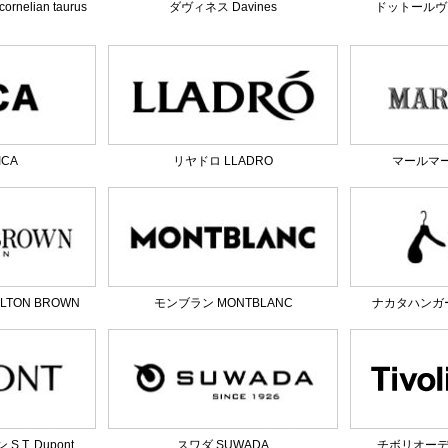
elian taurus
ダヴィネス Davines
ドットールヴラニ
ICA
リヤドロ LLADRO
マールマール
TON BROWN
モンブラン MONTBLANC
ナカタハンガー 
T. Dupont
スワダ SUWADA
チボリオーディオ