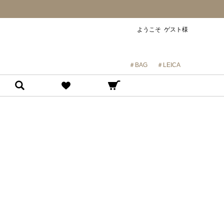
ようこそ ゲスト様
＃BAG
＃LEICA