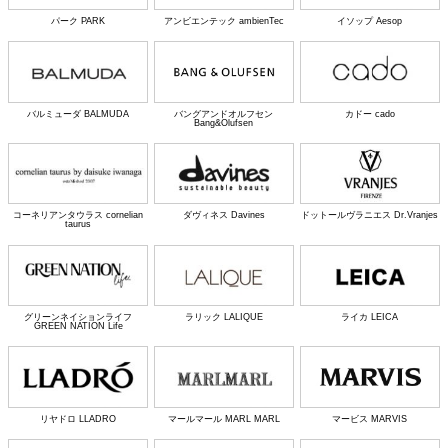
パーク PARK
アンビエンテック ambienTec
イソップ Aesop
バルミューダ BALMUDA
バングアンドオルフセン
カドー cado
Bang&Olufsen
コーネリアンタウラス cornelian
ダヴィネス Davines
ドットールヴラニエス Dr.Vranjes
taurus
グリーンネイションライフ
ラリック LALIQUE
ライカ LEICA
GREEN NATION Life
リヤドロ LLADRO
マールマール MARL MARL
マービス MARVIS