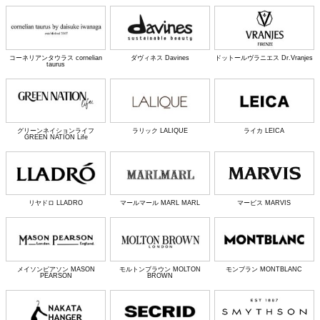
コーネリアンタウラス cornelian
ダヴィネス Davines
ドットールヴラニエス Dr.Vranjes
taurus
グリーンネイションライフ
ラリック LALIQUE
ライカ LEICA
GREEN NATION Life
リヤドロ LLADRO
マールマール MARL MARL
マービス MARVIS
メイソンピアソン MASON
モルトンブラウン MOLTON
モンブラン MONTBLANC
PEARSON
BROWN