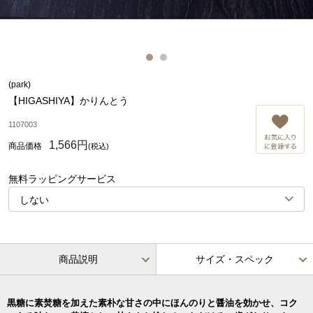
(park)
【HIGASHIYA】かりんとう
お
1107003
1,566円
(税込)
無料ラッピングサービス
商品説明
サイズ・スペック
黒糖に素焚糖を加えた素朴な甘さの中にほんのりと醤油を効かせ、コク