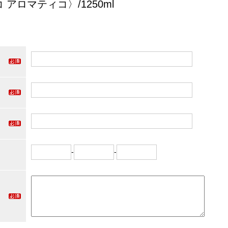
コ アロマティコ〉/1250ml
-
-