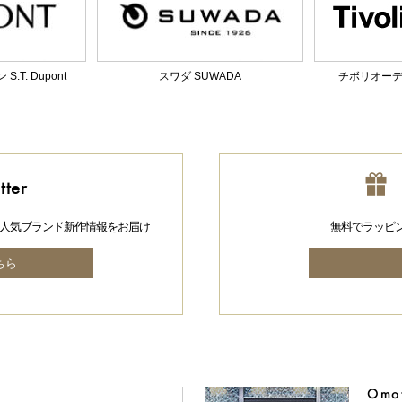
T. Dupont
スワダ SUWADA
チボリオーディオ
tter
人気ブランド新作情報をお届け
無料でラッピ
ちら
Omot