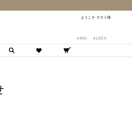
ようこそ ゲスト様
＃BAG
＃LEICA
せ