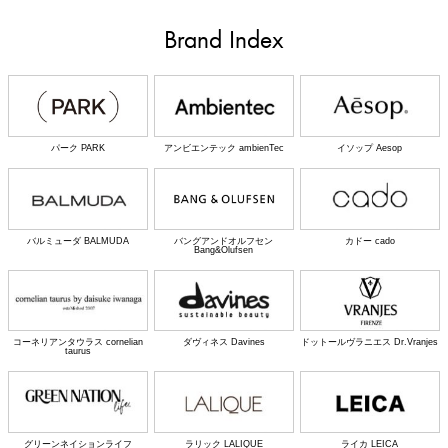
Brand Index
パーク PARK
アンビエンテック ambienTec
イソップ Aesop
バルミューダ BALMUDA
バングアンドオルフセン
カドー cado
Bang&Olufsen
コーネリアンタウラス cornelian
ダヴィネス Davines
ドットールヴラニエス Dr.Vranjes
taurus
グリーンネイションライフ
ラリック LALIQUE
ライカ LEICA