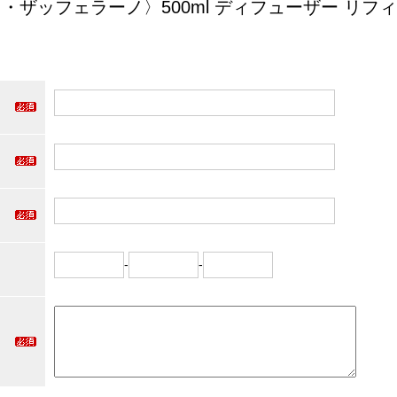
ミッラ・ザッフェラーノ〉500ml ディフューザー リフ
-
-