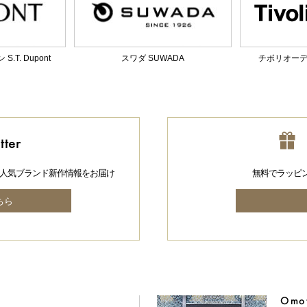
T. Dupont
スワダ SUWADA
チボリオーディオ
tter
人気ブランド新作情報をお届け
無料でラッピ
ちら
Omot