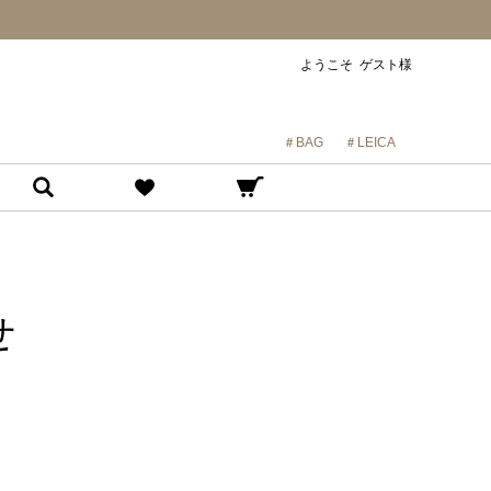
ようこそ ゲスト様
＃BAG
＃LEICA
せ