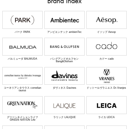
Brand Index
パーク PARK
アンビエンテック ambienTec
イソップ Aesop
バルミューダ BALMUDA
バングアンドオルフセン
カドー cado
Bang&Olufsen
コーネリアンタウラス cornelian
ダヴィネス Davines
ドットールヴラニエス Dr.Vranjes
taurus
グリーンネイションライフ
ラリック LALIQUE
ライカ LEICA
GREEN NATION Life