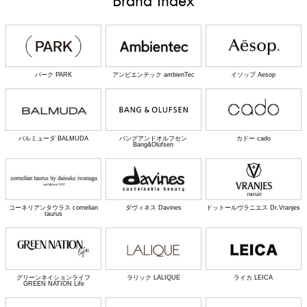
Brand Index
パーク PARK
アンビエンテック ambienTec
イソップ Aesop
バルミューダ BALMUDA
バングアンドオルフセン
カドー cado
Bang&Olufsen
コーネリアンタウラス cornelian
ダヴィネス Davines
ドットールヴラニエス Dr.Vranjes
taurus
グリーンネイションライフ
ラリック LALIQUE
ライカ LEICA
GREEN NATION Life