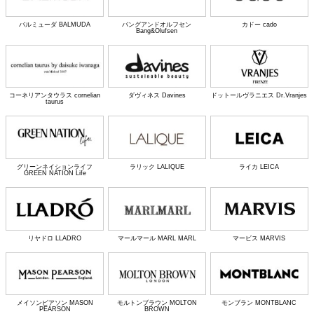
バルミューダ BALMUDA
バングアンドオルフセン
カドー cado
Bang&Olufsen
コーネリアンタウラス cornelian
ダヴィネス Davines
ドットールヴラニエス Dr.Vranjes
taurus
グリーンネイションライフ
ラリック LALIQUE
ライカ LEICA
GREEN NATION Life
リヤドロ LLADRO
マールマール MARL MARL
マービス MARVIS
メイソンピアソン MASON
モルトンブラウン MOLTON
モンブラン MONTBLANC
PEARSON
BROWN