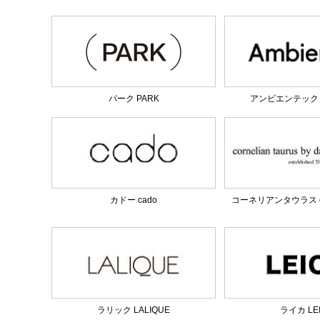
パーク PARK
アンビエンテック am
カドー cado
コーネリアンタウラス corn
ラリック LALIQUE
ライカ LE