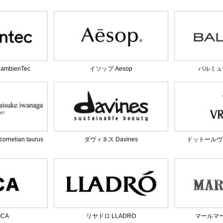
bienTec
イソップ Aesop
バルミュー
elian taurus
ダヴィネス Davines
ドットールヴラニ
ICA
リヤドロ LLADRO
マールマール