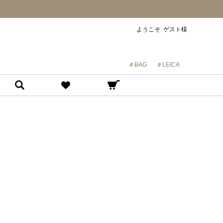
ようこそ ゲスト様
＃BAG
＃LEICA