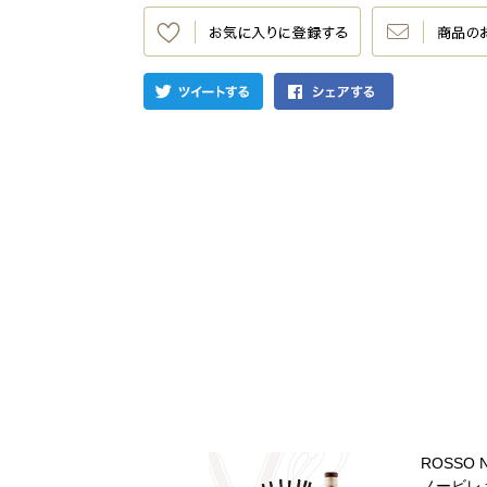
ROSSO 
ノービレ＞ 