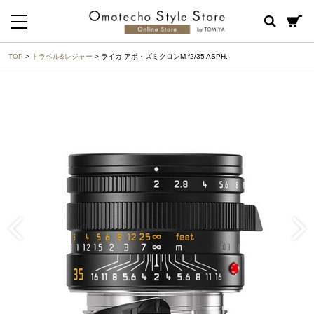
TOP
>
トラベル&レジャー
> ライカ アポ・ズミクロンM f2/35 ASPH.