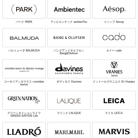
パーク PARK
アンビエンテック ambienTec
イソップ Aesop
バルミューダ BALMUDA
バングアンドオルフセン
カドー cado
Bang&Olufsen
コーネリアンタウラス cornelian
ダヴィネス Davines
ドットールヴラニエス Dr.Vranjes
taurus
グリーンネイションライフ
ラリック LALIQUE
ライカ LEICA
GREEN NATION Life